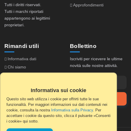
Tutti i diritti riservati.
Approfondimenti
Tutti i marchi riportati
appartengono ai legittimi
proprietari.
Rimandi utili
Bollettino
Informativa dati
Iscriviti per ricevere le ultime
novità sulle nostre attività.
Chi siamo
Accordo di licenza
Domande frequenti
Informativa sui cookie
Registrazione licenza
Iscriviti
Questo sito web utilizza i cookie per offrirti tutte le sue
funzionalità. Per maggiori informazioni sui dati contenuti nei
cookie, consulta la nostra
Informativa sulla Privacy
. Per
accettare i cookie da questo sito, clicca il pulsante «Consenti
i cookie» qui sotto.