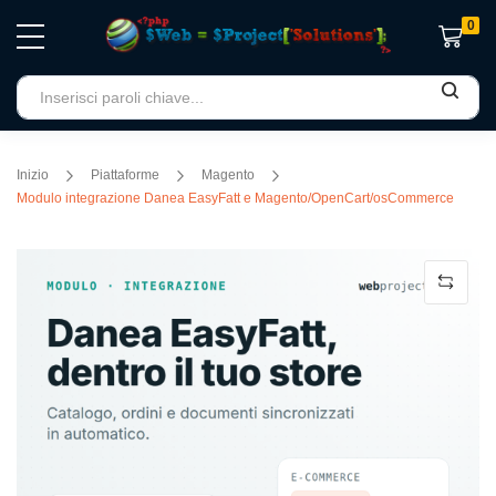
0
Carrello
Inizio
Piattaforme
Magento
Modulo integrazione Danea EasyFatt e Magento/OpenCart/osCommerce
Vai
alla
fine
della
galleria
di
immagini