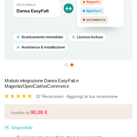
Vai
all'inizio
Modulo integrazione Danea EasyFatt e
Magento/OpenCart/osCommerce
della
galleria
Valutazione:
32
Recensioni
Aggiungi la tua recensione
di
98
100
% of
immagini
90,00 €
A partire da
Disponibile