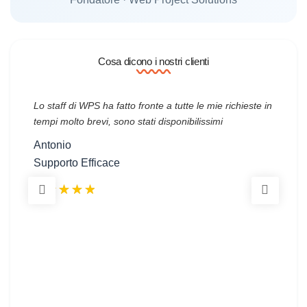
Cosa dicono i nostri clienti
Lo staff di WPS ha fatto fronte a tutte le mie richieste in
Es
tempi molto brevi, sono stati disponibilissimi
e 
Antonio
on
Supporto Efficace
ot
100
100
10
% of
% o