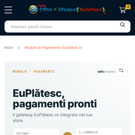
0
Carrello
Inizio
Modulo di Pagamento Euplatesc.ro
Vai
alla
fine
della
galleria
di
immagini