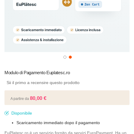
Vai
all'inizio
Modulo di Pagamento Euplatesc.ro
della
Sii il primo a recensire questo prodotto
galleria
di
80,00 €
A partire da
immagini
Disponibile
Scaricamento immediato dopo il pagamento
EuPlatesc.ro è un servizio fornito da servizi EuroPayment. Ha un